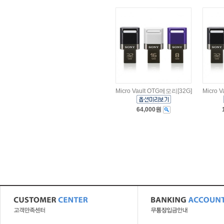
Micro Vault OTG메모리[32G]
Micro 
64,000원