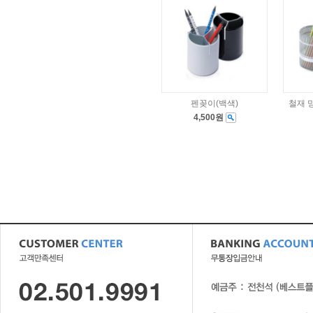
펜꽂이(백색)
철재 
4,500원