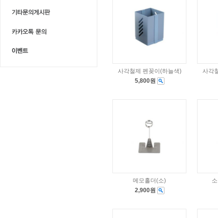
사각철제 펜꽂이(하늘색)
사각철
5,800원
메모홀더(소)
소
2,900원