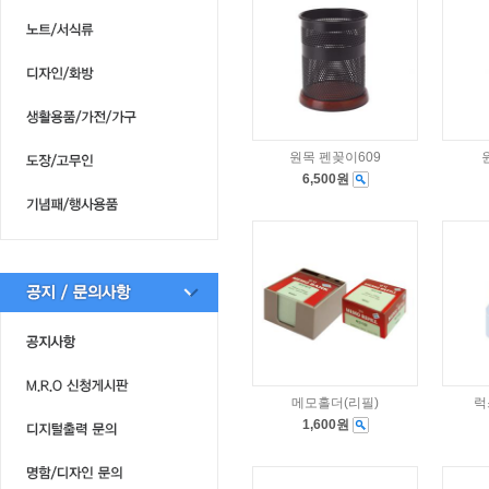
원목 펜꽂이609
6,500원
메모홀더(리필)
럭
1,600원